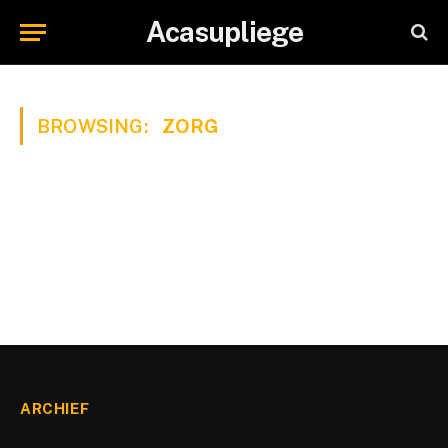
Acasupliege
BROWSING:
ZORG
ARCHIEF