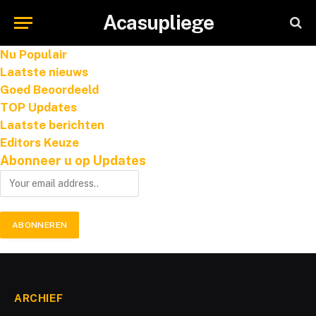
Acasupliege
Nu Populair
Laatste nieuws
Goed Beoordeeld
TOP Updates
Laatste berichten
Editors Keuze
Abonneer u op Updates
ARCHIEF